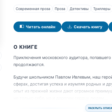
Современная проза
Проза
Детективы
Триллеры
Читать онлайн
Скачать книгу
О КНИГЕ
Приключения московского аудитора, попавшего и
продолжаются.
Будучи школьником Павлом Ивлевым, наш герой
сферах, достигая успеха и изумляя родных и дру
опыт из прежней жизни дают огромное преимущ
не только себе, но и дорогим сердцу людям.
...
РАСКРЫТЬ ОПИС