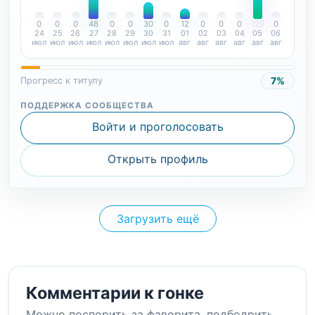
0
0
0
48
0
0
30
0
12
0
0
0
120
0
24
25
26
27
28
29
30
31
01
02
03
04
05
06
июл
июл
июл
июл
июл
июл
июл
июл
авг
авг
авг
авг
авг
авг
7%
Прогресс к титулу
ПОДДЕРЖКА СООБЩЕСТВА
Войти и проголосовать
Открыть профиль
Загрузить ещё
Комментарии к гонке
Можно поспорить за фаворита, подбодрить