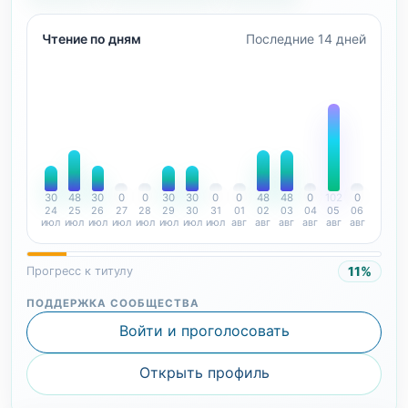
Чтение по дням
Последние 14 дней
30
48
30
0
0
30
30
0
0
48
48
0
102
0
24
25
26
27
28
29
30
31
01
02
03
04
05
06
июл
июл
июл
июл
июл
июл
июл
июл
авг
авг
авг
авг
авг
авг
11%
Прогресс к титулу
ПОДДЕРЖКА СООБЩЕСТВА
Войти и проголосовать
Открыть профиль