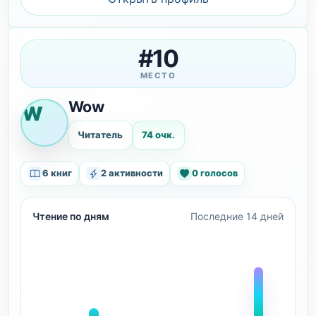
#10
МЕСТО
Wow
W
Читатель
74 очк.
6 книг
2 активности
0 голосов
Чтение по дням
Последние 14 дней