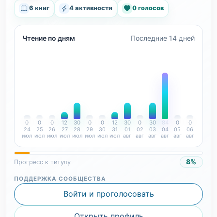
6 книг
4 активности
0 голосов
Чтение по дням
Последние 14 дней
0
0
0
12
30
0
0
12
30
0
30
84
0
0
24
25
26
27
28
29
30
31
01
02
03
04
05
06
июл
июл
июл
июл
июл
июл
июл
июл
авг
авг
авг
авг
авг
авг
8%
Прогресс к титулу
ПОДДЕРЖКА СООБЩЕСТВА
Войти и проголосовать
Открыть профиль