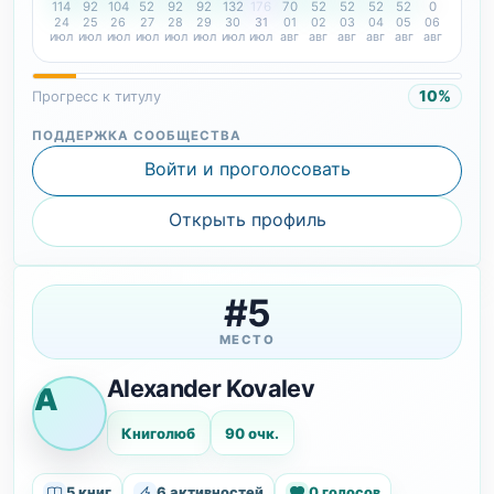
114
92
104
52
92
92
132
176
70
52
52
52
52
0
24
25
26
27
28
29
30
31
01
02
03
04
05
06
июл
июл
июл
июл
июл
июл
июл
июл
авг
авг
авг
авг
авг
авг
10%
Прогресс к титулу
ПОДДЕРЖКА СООБЩЕСТВА
Войти и проголосовать
Открыть профиль
#5
МЕСТО
Alexander Kovalev
A
Книголюб
90 очк.
5 книг
6 активностей
0 голосов