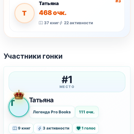
#3
Татьяна
468 очк.
Т
37 книг
22 активности
Участники гонки
#1
МЕСТО
Татьяна
Т
Легенда Pro Books
111 очк.
9 книг
3 активности
1 голос