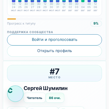
56
12
30
30
30
12
30
30
12
30
30
92
48
12
24
25
26
27
28
29
30
31
01
02
03
04
05
06
июл
июл
июл
июл
июл
июл
июл
июл
авг
авг
авг
авг
авг
авг
9%
Прогресс к титулу
ПОДДЕРЖКА СООБЩЕСТВА
Войти и проголосовать
Открыть профиль
#7
МЕСТО
Сергей Шумилин
С
Читатель
86 очк.