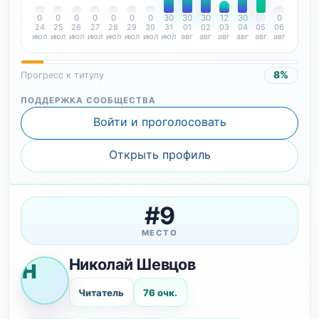
0
0
0
0
0
0
0
30
30
30
12
30
66
0
24
25
26
27
28
29
30
31
01
02
03
04
05
06
июл
июл
июл
июл
июл
июл
июл
июл
авг
авг
авг
авг
авг
авг
8%
Прогресс к титулу
ПОДДЕРЖКА СООБЩЕСТВА
Войти и проголосовать
Открыть профиль
#9
МЕСТО
Николай Шевцов
Н
Читатель
76 очк.