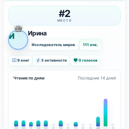
#2
МЕСТО
Ирина
И
Исследователь миров
111 очк.
9 книг
3 активности
0 голосов
Чтение по дням
Последние 14 дней
30
30
12
30
30
0
30
0
12
0
0
48
138
0