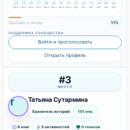
24
25
26
27
28
29
30
31
01
02
03
04
05
06
июл
июл
июл
июл
июл
июл
июл
июл
авг
авг
авг
авг
авг
авг
11%
Прогресс к титулу
ПОДДЕРЖКА СООБЩЕСТВА
Войти и проголосовать
Открыть профиль
#3
МЕСТО
Татьяна Сутармина
Т
Хранитель историй
101 очк.
8 книг
5 активностей
0 голосов