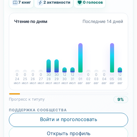
7 книг
2 активности
0 голосов
Чтение по дням
Последние 14 дней
0
0
0
0
30
30
12
12
66
0
0
0
66
12
24
25
26
27
28
29
30
31
01
02
03
04
05
06
июл
июл
июл
июл
июл
июл
июл
июл
авг
авг
авг
авг
авг
авг
9%
Прогресс к титулу
ПОДДЕРЖКА СООБЩЕСТВА
Войти и проголосовать
Открыть профиль