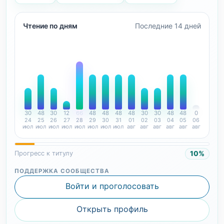
Чтение по дням
Последние 14 дней
30
48
30
12
66
48
48
48
48
30
30
48
48
0
24
25
26
27
28
29
30
31
01
02
03
04
05
06
июл
июл
июл
июл
июл
июл
июл
июл
авг
авг
авг
авг
авг
авг
10%
Прогресс к титулу
ПОДДЕРЖКА СООБЩЕСТВА
Войти и проголосовать
Открыть профиль