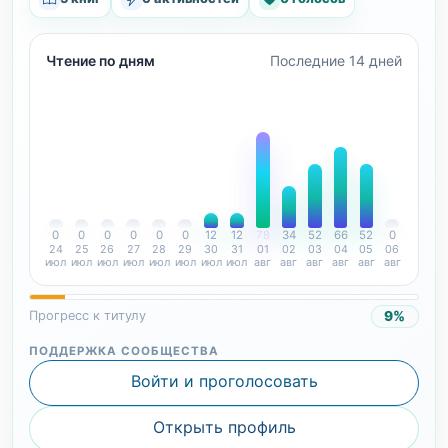
Чтение по дням
Последние 14 дней
0
0
0
0
0
0
12
12
78
34
52
66
52
0
24
25
26
27
28
29
30
31
01
02
03
04
05
06
июл
июл
июл
июл
июл
июл
июл
июл
авг
авг
авг
авг
авг
авг
9%
Прогресс к титулу
ПОДДЕРЖКА СООБЩЕСТВА
Войти и проголосовать
Открыть профиль