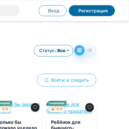
Вход
Регистрация
Статус:
Все
Войти и следить
ЕРШЕНА
ЗАВЕРШЕНА
0.0
0.0
олько бы
Ребёнок для
еркало уцелело
бывшего-