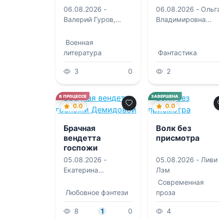
06.08.2026 -
06.08.2026 -
Ольг
Валерий Гуров
,
Владимировна
Александр
Которова
Конторович
Военная
литература
Фантастика
3
0
2
В ПРОЦЕССЕ
ЗАВЕРШЕНА
0.0
0.0
Брачная
Волк без
вендетта
присмотра
госпожи
Демидовой
05.08.2026 -
05.08.2026 -
Ливи
Екатерина
Лэм
Александровна
Современная
Боброва
Любовное фэнтези
проза
8
1
0
4