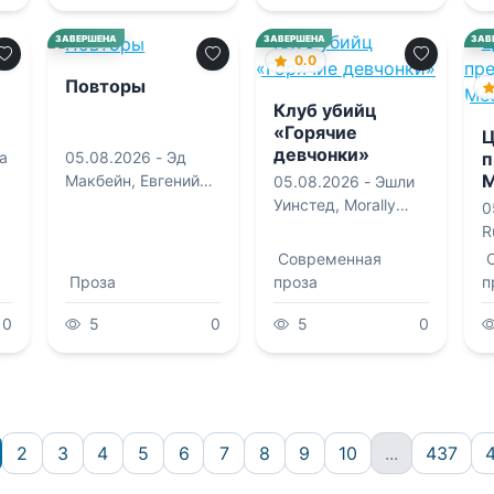
0.0
ЗАВЕРШЕНА
ЗАВЕРШЕНА
ЗАВ
0.0
Повторы
Клуб убийц
«Горячие
Ц
девчонки»
а
05.08.2026 -
Эд
п
М
Макбейн
,
Евгений
05.08.2026 -
Эшли
Роменович Сова
Уинстед
,
Morally
0
gray books Т/к
R
Современная
Проза
проза
п
0
5
0
5
0
2
3
4
5
6
7
8
9
10
...
437