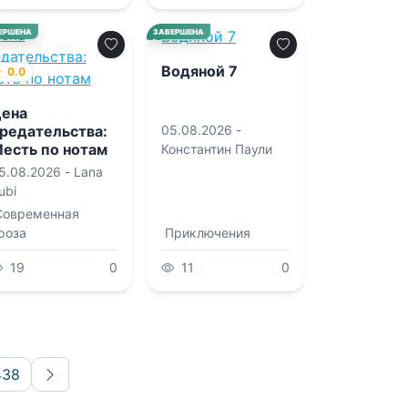
10.0
ЕРШЕНА
ЗАВЕРШЕНА
Водяной 7
0.0
ена
05.08.2026 -
редательства:
есть по нотам
Константин Паули
5.08.2026 -
Lana
ubi
Современная
роза
Приключения
19
0
11
0
438
Вперёд