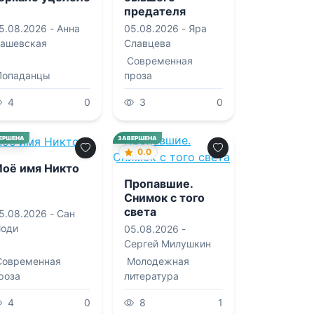
предателя
5.08.2026 -
Анна
05.08.2026 -
Яра
ашевская
Славцева
Современная
Попаданцы
проза
4
0
3
0
0.0
ЕРШЕНА
ЗАВЕРШЕНА
0.0
оё имя Никто
Пропавшие.
Снимок с того
света
5.08.2026 -
Сан
оди
05.08.2026 -
Сергей Милушкин
Современная
Молодежная
роза
литература
4
0
8
1