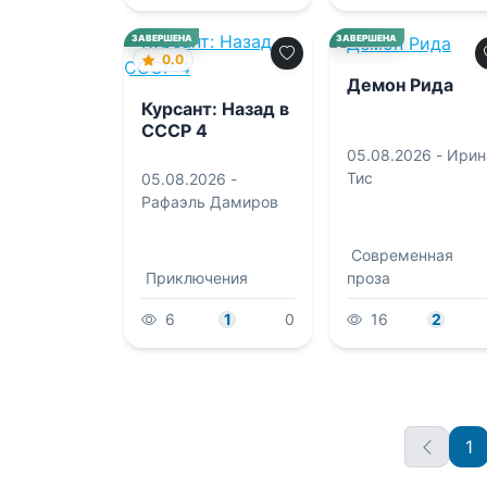
0.0
ЗАВЕРШЕНА
ЗАВЕРШЕНА
0.0
Демон Рида
Курсант: Назад в
СССР 4
05.08.2026 -
Ирин
Тис
05.08.2026 -
Рафаэль Дамиров
Современная
Приключения
проза
6
1
0
16
2
1