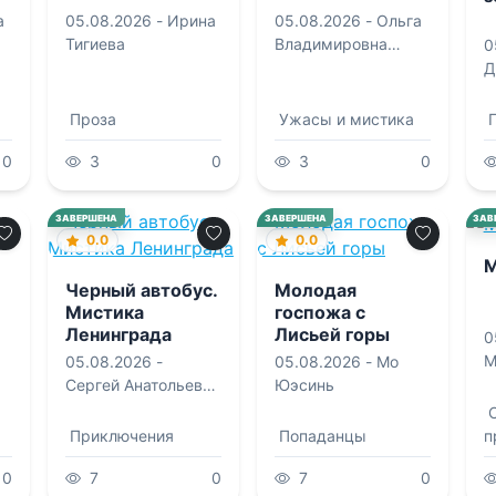
а
05.08.2026 -
Ирина
05.08.2026 -
Ольга
Тигиева
Владимировна
0
Которова
Д
Проза
Ужасы и мистика
0
3
0
3
0
ЗАВЕРШЕНА
ЗАВЕРШЕНА
ЗАВ
0.0
0.0
М
Черный автобус.
Молодая
Мистика
госпожа с
Ленинграда
Лисьей горы
0
М
05.08.2026 -
05.08.2026 -
Мо
Сергей Анатольевич
Юэсинь
Седов
Приключения
Попаданцы
п
0
7
0
7
0