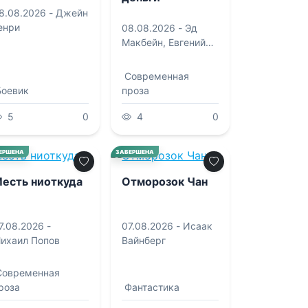
8.08.2026 -
Джейн
енри
08.08.2026 -
Эд
Макбейн
,
Евгений
Роменович Сова
Современная
Боевик
проза
5
0
4
0
0.0
0.0
ЕРШЕНА
ЗАВЕРШЕНА
есть ниоткуда
Отморозок Чан
7.08.2026 -
07.08.2026 -
Исаак
ихаил Попов
Вайнберг
Современная
роза
Фантастика