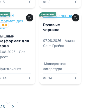
5
0
8
0
0.0
ЕРШЕНА
ЗАВЕРШЕНА
Розовые
0.0
чернила
Пышный
07.08.2026 -
Авина
не)формат для
орца
Сент-Грейвс
7.08.2026 -
Лея
рост
Молодежная
Приключения
литература
14
0
14
0
413
Вперёд