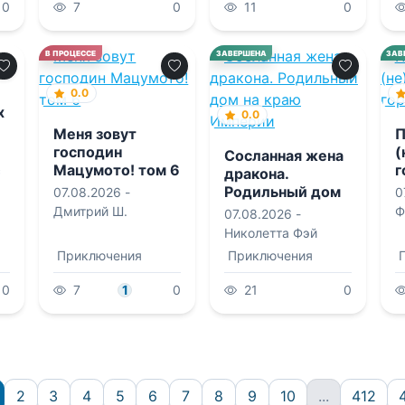
0
7
0
11
0
В ПРОЦЕССЕ
ЗАВЕРШЕНА
ЗАВ
0.0
х
0.0
Меня зовут
господин
(
Сосланная жена
Мацумото! том 6
г
с
дракона.
Родильный дом
07.08.2026 -
0
на краю
Дмитрий Ш.
Ф
07.08.2026 -
Империи
Николетта Фэй
Приключения
Приключения
0
7
1
0
21
0
2
3
4
5
6
7
8
9
10
...
412