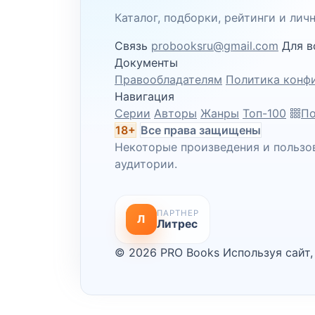
Каталог, подборки, рейтинги и ли
Связь
probooksru@gmail.com
Для в
Документы
Правообладателям
Политика конф
Навигация
Серии
Авторы
Жанры
Топ-100
По
18+
Все права защищены
Некоторые произведения и пользо
аудитории.
ПАРТНЕР
Л
Литрес
© 2026 PRO Books
Используя сайт