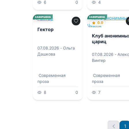
6
0
4
0.0
ЗАВЕРШЕНА
ЗАВЕРШЕНА
0.0
Гектор
Клуб анонимны
цариц
07.08.2026 -
Ольга
Дашкова
07.08.2026 -
Алек
Винтер
Современная
Современная
проза
проза
8
0
7
1