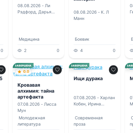
08.08.2026 -
Ли
0
Рэдфорд
,
Дарья
Г
08.08.2026 -
К. Л
Судавная
Манн
Медицина
Боевик
0
2
0
4
0
0.0
ЗАВЕРШЕНА
ЗАВЕРШЕНА
ЗАВ
0.0
5
Ищи дурака
М
Кровавая
алхимия: тайна
артефакта
07.08.2026 -
Харлан
0
Кобен
,
Ирина
М
07.08.2026 -
Лисса
Александровна
Мун
Тетерина
Молодежная
Современная
литература
проза
п