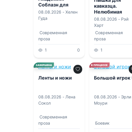
Пышка для
Соблазн для
кавказца.
двоих
Нелюбимая
08.08.2026 -
Хелен
жена
Гуда
08.08.2026 -
Рэй
Харт
Современная
Современная
проза
проза
1
0
1
0.0
0.0
ЗАВЕРШЕНА
В ПРОЦЕССЕ
Ленты и ножи
Большой игрок 
08.08.2026 -
Лена
08.08.2026 -
Эрли
Сокол
Моури
Современная
проза
Боевик