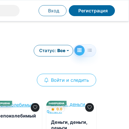
Вход
Регистрация
Статус:
Все
Войти и следить
0.0
ЕРШЕНА
ЗАВЕРШЕНА
0.0
епоколебимый
Деньги, деньги,
деньги