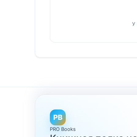
У
PB
PRO Books