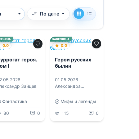
ы
По дате
ЕРШЕНА
ЗАВЕРШЕНА
0.0
0.0
уррогат героя.
Герои русских
ом I
былин
2.05.2026 -
01.05.2026 -
лександр Зайцев
Александра
Леонидовна
Баркова
,
Надежда
Фантастика
Мифы и легенды
Мирошина
80
0
115
0