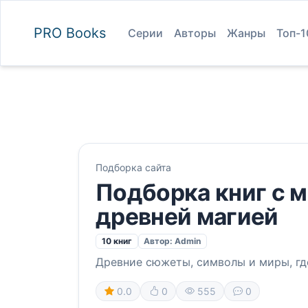
PRO
Books
Серии
Авторы
Жанры
Топ-1
Подборка сайта
Подборка книг с 
древней магией
10 книг
Автор: Admin
Древние сюжеты, символы и миры, где
0.0
0
555
0