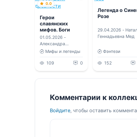
0.0
Легенда о Сине
Розе
Герои
славянских
мифов. Боги
29.04.2026 -
Ната
древности
Геннадьевна Мед
01.05.2026 -
Александра
Леонидовна
Мифы и легенды
Фэнтези
Баркова
,
Надежда
Мирошина
109
0
152
Комментарии к коллек
Войдите
, чтобы оставить коммента