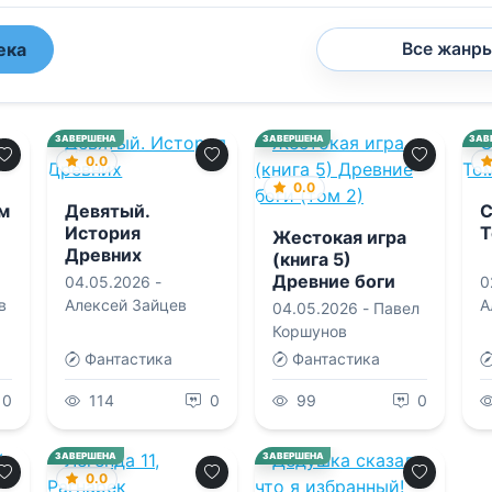
ека
Все жанр
ЗАВЕРШЕНА
ЗАВЕРШЕНА
ЗАВ
0.0
0.0
м
Девятый.
С
История
Т
Жестокая игра
Древних
(книга 5)
Древние боги
04.05.2026 -
0
(том 2)
в
Алексей Зайцев
А
04.05.2026 -
Павел
Коршунов
Фантастика
Фантастика
0
114
0
99
0
ЗАВЕРШЕНА
ЗАВЕРШЕНА
0.0