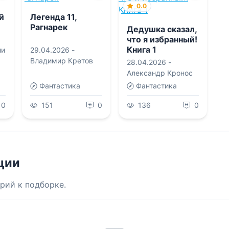
0.0
й
Легенда 11,
Рагнарек
Дедушка сказал,
что я избранный!
Книга 1
ли
29.04.2026 -
Владимир Кретов
28.04.2026 -
Александр Кронос
Фантастика
Фантастика
0
151
0
136
0
ции
рий к подборке.