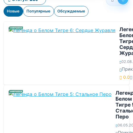
Новые
Популярные
Обсуждаемые
Леге
ЗАВЕРШЕНА
Бело
Тигре
Серд
Жура
02.08
Прик
0.0
Легенд
ЗАВЕРШЕНА
Белом
Тигре 
Сталь
Перо
06.05.2
Прикл