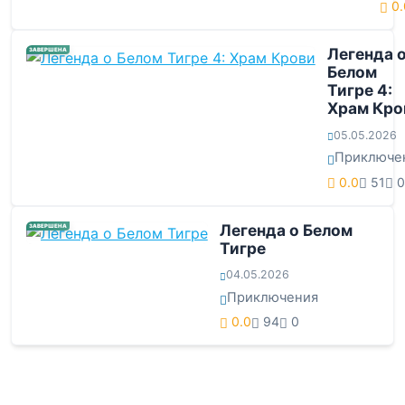
0.
Легенда 
ЗАВЕРШЕНА
Белом
Тигре 4:
Храм Кро
05.05.2026
Приключе
0.0
51
0
Легенда о Белом
ЗАВЕРШЕНА
Тигре
04.05.2026
Приключения
0.0
94
0