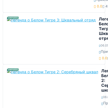
0.0
4
Лег
ЗАВЕРШЕНА
Бел
Тигр
Шкв
отр
06.0
При
0.0
Ле
ЗАВЕРШЕНА
Бе
2:
Се
шк
06.
Пр