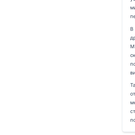
м
п
В
д
М
с
п
в
Т
о
м
с
п