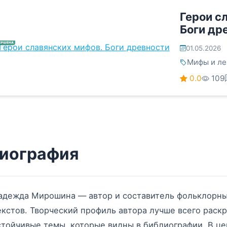
Герои с
Боги др
ЕРШЕНА
01.05.2026
Мифы и л
0.0
109
иография
адежда Мирошина — автор и составитель фольклорных
екстов. Творческий профиль автора лучше всего раскр
стойчивые темы, которые видны в библиографии. В цен