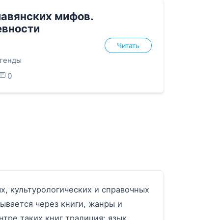
лавянских мифов.
евности
Читать
егенды
0
, культурологических и справочных
ывается через книги, жанры и
тре таких книг традиция: язык,