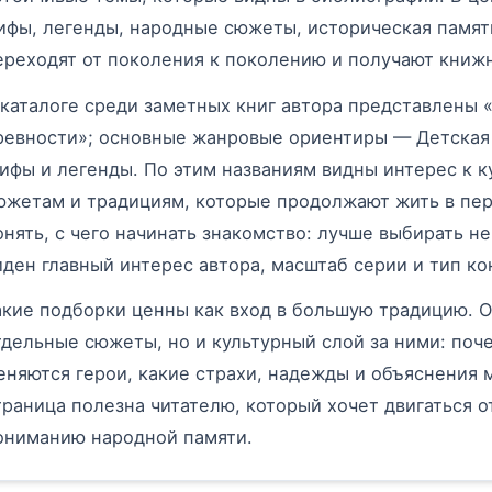
ифы, легенды, народные сюжеты, историческая памят
ереходят от поколения к поколению и получают книж
 каталоге среди заметных книг автора представлены 
ревности»; основные жанровые ориентиры — Детская 
ифы и легенды. По этим названиям видны интерес к 
южетам и традициям, которые продолжают жить в пер
онять, с чего начинать знакомство: лучше выбирать не
иден главный интерес автора, масштаб серии и тип ко
акие подборки ценны как вход в большую традицию. О
тдельные сюжеты, но и культурный слой за ними: поч
еняются герои, какие страхи, надежды и объяснения 
траница полезна читателю, который хочет двигаться о
ониманию народной памяти.