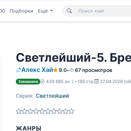
00
Подборки
Ещё
Светлейший-5. Бр
Алекс Хай
9.0
•
67 просмотров
439 885 зн. / ~168 стр.
27.04.2026
(об
Завершена
Серия:
Светлейший
ЖАНРЫ