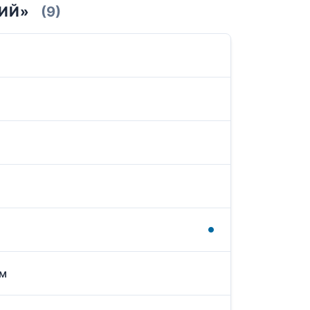
ШИЙ»
(9)
ом