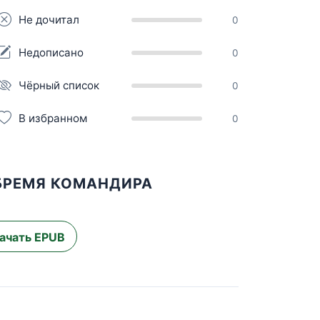
Не дочитал
0
Недописано
0
Чёрный список
0
В избранном
0
 БРЕМЯ КОМАНДИРА
ачать EPUB