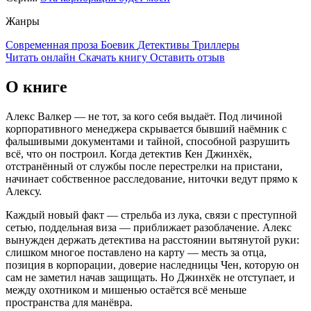
Жанры
Современная проза
Боевик
Детективы
Триллеры
Читать онлайн
Скачать книгу
Оставить отзыв
О книге
Алекс Валкер — не тот, за кого себя выдаёт. Под личиной
корпоративного менеджера скрывается бывший наёмник с
фальшивыми документами и тайной, способной разрушить
всё, что он построил. Когда детектив Кен Джинхёк,
отстранённый от службы после перестрелки на пристани,
начинает собственное расследование, ниточки ведут прямо к
Алексу.
Каждый новый факт — стрельба из лука, связи с преступной
сетью, поддельная виза — приближает разоблачение. Алекс
вынужден держать детектива на расстоянии вытянутой руки:
слишком многое поставлено на карту — месть за отца,
позиция в корпорации, доверие наследницы Чен, которую он
сам не заметил начав защищать. Но Джинхёк не отступает, и
между охотником и мишенью остаётся всё меньше
пространства для манёвра.