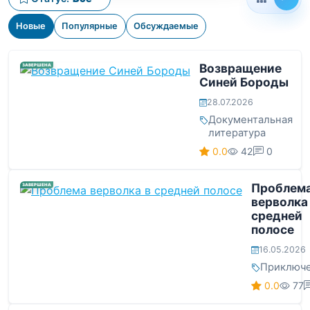
Новые
Популярные
Обсуждаемые
Возвращение
ЗАВЕРШЕНА
Синей Бороды
28.07.2026
Документальная
литература
0.0
42
0
Проблем
ЗАВЕРШЕНА
верволка
средней
полосе
16.05.2026
Приключ
0.0
77