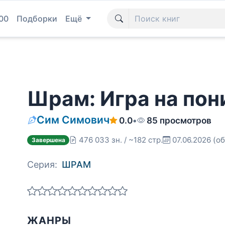
00
Подборки
Ещё
Шрам: Игра на по
Сим Симович
0.0
•
85 просмотров
476 033 зн. / ~182 стр.
07.06.2026
(об
Завершена
Серия:
ШРАМ
ЖАНРЫ