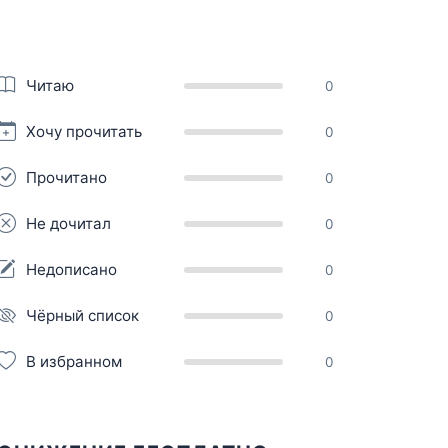
Читаю
0
Хочу прочитать
0
Прочитано
0
Не дочитал
0
Недописано
0
Чёрный список
0
В избранном
0