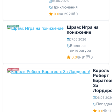
16.06.2026
Приключения
0.0
292
0
Шрам: Игра на
ЗАВЕРШЕНА
понижение
07.06.2026
Военная
литература
0.0
81
0
Король
В ПРОЦЕССЕ
Роберт
Баратео
За
Лордеро
06.06.202
Попада
0.0
11