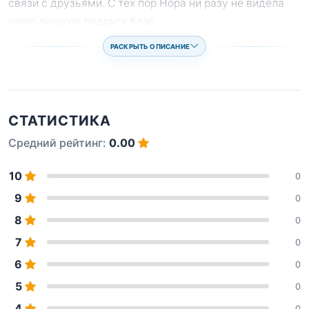
связи с друзьями. С тех пор Нора ни разу не видела
свою лучшую подругу Клэр…
...
РАСКРЫТЬ ОПИСАНИЕ
СТАТИСТИКА
Средний рейтинг:
0.00
10
0
9
0
8
0
7
0
6
0
5
0
4
0