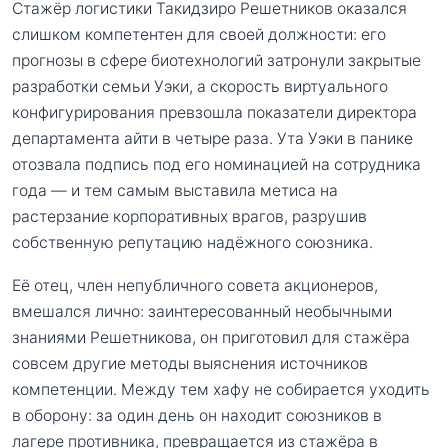
Стажёр логистики Такидзиро Решетников оказался
слишком компетентен для своей должности: его
прогнозы в сфере биотехнологий затронули закрытые
разработки семьи Уэки, а скорость виртуального
конфигурирования превзошла показатели директора
департамента айти в четыре раза. Ута Уэки в панике
отозвала подпись под его номинацией на сотрудника
года — и тем самым выставила метиса на
растерзание корпоративных врагов, разрушив
собственную репутацию надёжного союзника.
Её отец, член непубличного совета акционеров,
вмешался лично: заинтересованный необычными
знаниями Решетникова, он приготовил для стажёра
совсем другие методы выяснения источников
компетенции. Между тем хафу не собирается уходить
в оборону: за один день он находит союзников в
лагере противника, превращается из стажёра в