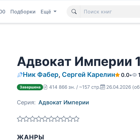
00
Подборки
Ещё
Адвокат Империи 
Ник Фабер
,
Сергей Карелин
0.0
•
414 866 зн. / ~157 стр.
26.04.2026
(об
Завершена
Серия:
Адвокат Империи
ЖАНРЫ