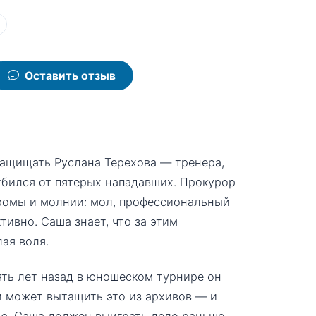
ы
Оставить отзыв
защищать Руслана Терехова — тренера,
отбился от пятерых нападавших. Прокурор
громы и молнии: мол, профессиональный
ивно. Саша знает, что за этим
лая воля.
ять лет назад в юношеском турнире он
й может вытащить это из архивов — и
ю. Саша должен выиграть дело раньше,