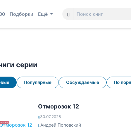
00
Подборки
Ещё
ниги серии
овые
Популярные
Обсуждаемые
По пор
Отморозок 12
30.07.2026
РОЦЕССЕ
Андрей Поповский