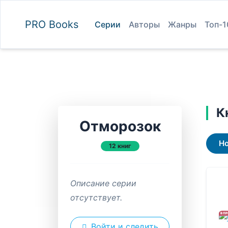
PRO
Books
Серии
Авторы
Жанры
Топ-1
К
Отморозок
Н
12 книг
Описание серии
отсутствует.
В П
Войти и следить