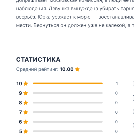
наблюдения. Девушка вынуждена убирать парня 
всерьёз. Юрка уезжает к морю — восстанавлив
мести. Вернуться он должен уже не калекой, а т
СТАТИСТИКА
Средний рейтинг:
10.00
10
1
9
0
8
0
7
0
6
0
5
0