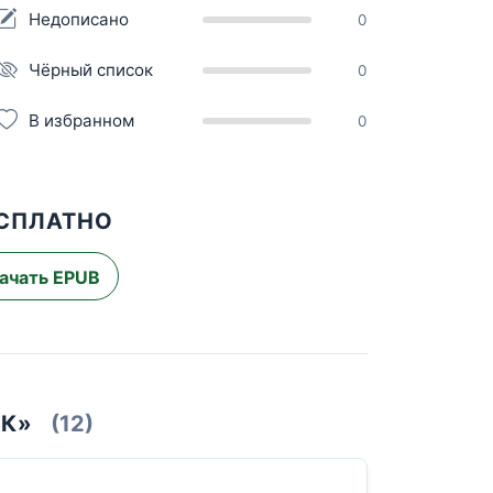
Недописано
0
Чёрный список
0
В избранном
0
ЕСПЛАТНО
ачать EPUB
ОК»
(12)