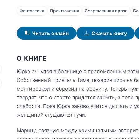
Фантастика
Приключения
Современная проза
Бо
Читать онлайн
Скачать книгу
О КНИГЕ
Юрка очнулся в больнице с проломленным заты
Собственный приятель Тима, позарившись на б
монтировкой и сбросил на обочину. Теперь нуж
твердят, что о спорте придётся забыть, а тело
слабости. Пока Юрка заново учится дышать и у
женщиной сгущаются тучи.
Марину, связную между криминальным авторит
допрашивает московская комиссия, а люди её п