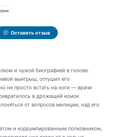
евик
Оставить отзыв
лком и чужой биографией в голове.
оевой выигрыш, оглушил его
но не просто встать на ноги — врачи
 превратилось в дрожащий комок
клоняться от вопросов милиции, над его
етом и коррумпированным полковником,
окровителя уже взяли её в кольцо