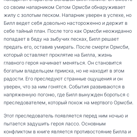
со своим напарником Сетом Ормсби обнаруживает
жилу с золотым песком. Напарник уверен в успехе, но
Билл ведет себя довольно настороженно и держит в
себе тайный план. После того как Ормсби неожиданно
попадает в беду на зыбучих песках, Билл решает
предать его, оставив умирать. После смерти Ормсби,
который оставляет проклятие на Билла, жизнь
главного героя начинает меняться. Он становится
богатым владельцем прииска, но не находит в этом
радости. Его преследуют странные ощущения и он
уверен, что за ним гонятся. События развиваются в
напряженную погоню, где Билл вынужден бороться с
преследователем, который похож на мертвого Ормсби.
Этот преследователь появляется перед ним ночью и
пытается задушить героя лассо. Основным
конфликтом в книге является противостояние Билла и