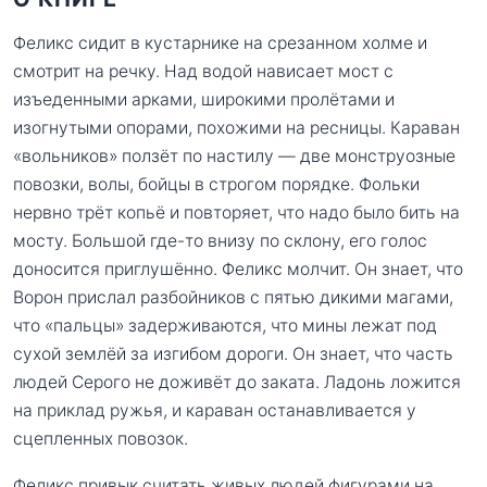
Феликс сидит в кустарнике на срезанном холме и
смотрит на речку. Над водой нависает мост с
изъеденными арками, широкими пролётами и
изогнутыми опорами, похожими на ресницы. Караван
«вольников» ползёт по настилу — две монструозные
повозки, волы, бойцы в строгом порядке. Фольки
нервно трёт копьё и повторяет, что надо было бить на
мосту. Большой где-то внизу по склону, его голос
доносится приглушённо. Феликс молчит. Он знает, что
Ворон прислал разбойников с пятью дикими магами,
что «пальцы» задерживаются, что мины лежат под
сухой землёй за изгибом дороги. Он знает, что часть
людей Серого не доживёт до заката. Ладонь ложится
на приклад ружья, и караван останавливается у
сцепленных повозок.
Феликс привык считать живых людей фигурами на