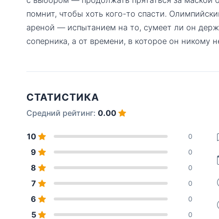
помнит, чтобы хоть кого-то спасти. Олимпийски
ареной — испытанием на то, сумеет ли он держа
соперника, а от времени, в которое он никому н
СТАТИСТИКА
Средний рейтинг:
0.00
10
0
9
0
8
0
7
0
6
0
5
0