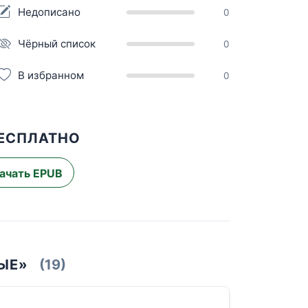
Недописано
0
Чёрный список
0
В избранном
0
БЕСПЛАТНО
ачать EPUB
ЫЕ»
(19)