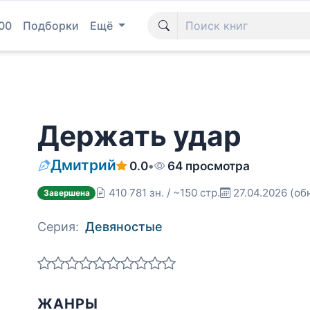
00
Подборки
Ещё
Держать удар
Дмитрий
0.0
•
64 просмотра
410 781 зн. / ~150 стр.
27.04.2026
(об
Завершена
Серия:
Девяностые
ЖАНРЫ