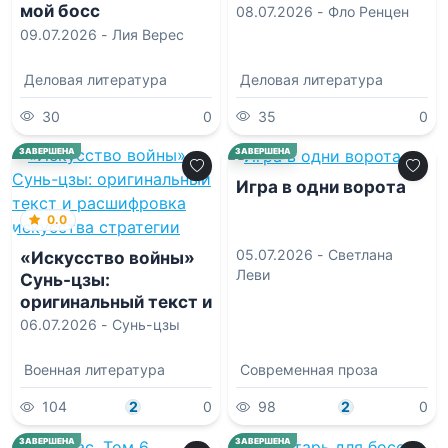
мой босс
08.07.2026 -
Фло Ренцен
09.07.2026 -
Лия Верес
Деловая литература
Деловая литература
30
0
35
0
0.0
ЗАВЕРШЕНА
ЗАВЕРШЕНА
Игра в одни ворота
0.0
05.07.2026 -
Светлана
«Искусство войны»
Леви
Сунь-цзы:
оригинальный текст и
расшифровка
06.07.2026 -
Сунь-цзы
искусства стратегии
Военная литература
Современная проза
104
2
0
98
2
0
10.0
0.0
ЗАВЕРШЕНА
ЗАВЕРШЕНА