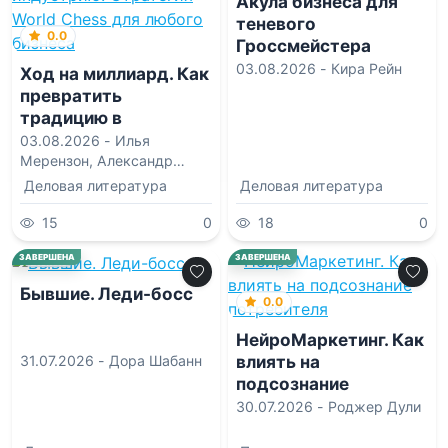
Акула бизнеса для
теневого
0.0
Гроссмейстера
03.08.2026 -
Кира Рейн
Ход на миллиард. Как
превратить
традицию в
индустрию.
03.08.2026 -
Илья
Стратегия World
Мерензон
,
Александр
Довнар
Chess для любого
Деловая литература
Деловая литература
бизнеса
15
0
18
0
0.0
ЗАВЕРШЕНА
ЗАВЕРШЕНА
Бывшие. Леди-босс
0.0
НейроМаркетинг. Как
влиять на
31.07.2026 -
Дора Шабанн
подсознание
потребителя
30.07.2026 -
Роджер Дули