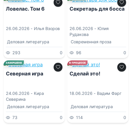
Ловелас. Том 6
Секретарь для босса
26.06.2026 -
Илья Взоров
26.06.2026 -
Юлия
Рудакова
Деловая литература
Современная проза
293
0
96
0
0.0
0.0
ЗАВЕРШЕНА
В ПРОЦЕССЕ
Северная игра
Сделай это!
24.06.2026 -
Кира
18.06.2026 -
Вадим Фарг
Северина
Деловая литература
Деловая литература
73
0
114
0