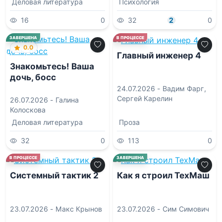
Деловая литература
Психология
16
0
32
2
0
0.0
ЗАВЕРШЕНА
В ПРОЦЕССЕ
0.0
Главный инженер 4
Знакомьтесь! Ваша
дочь, босс
24.07.2026 -
Вадим Фарг
,
Сергей Карелин
26.07.2026 -
Галина
Колоскова
Деловая литература
Проза
32
0
113
0
0.0
10.0
В ПРОЦЕССЕ
ЗАВЕРШЕНА
Системный тактик 2
Как я строил ТехМаш
23.07.2026 -
Макс Крынов
23.07.2026 -
Сим Симович