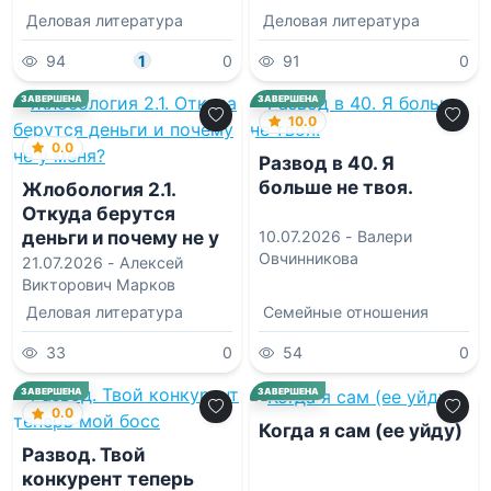
Деловая литература
Деловая литература
94
1
0
91
0
ЗАВЕРШЕНА
ЗАВЕРШЕНА
10.0
0.0
Развод в 40. Я
больше не твоя.
Жлобология 2.1.
Откуда берутся
деньги и почему не у
10.07.2026 -
Валери
Овчинникова
меня?
21.07.2026 -
Алексей
Викторович Марков
Деловая литература
Семейные отношения
33
0
54
0
0.0
ЗАВЕРШЕНА
ЗАВЕРШЕНА
0.0
Когда я сам (ее уйду)
Развод. Твой
конкурент теперь