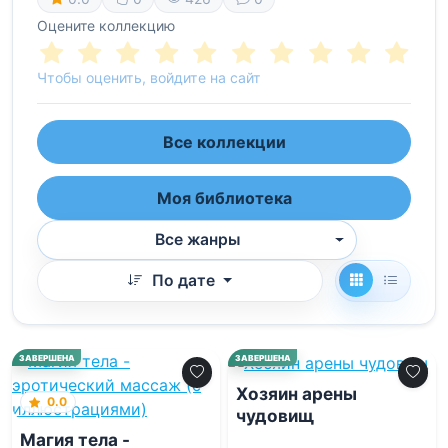
Оцените коллекцию
Чтобы оценить, войдите на сайт
Все коллекции
Моя библиотека
Все жанры
По дате
0.0
ЗАВЕРШЕНА
ЗАВЕРШЕНА
Хозяин арены
0.0
чудовищ
Магия тела -