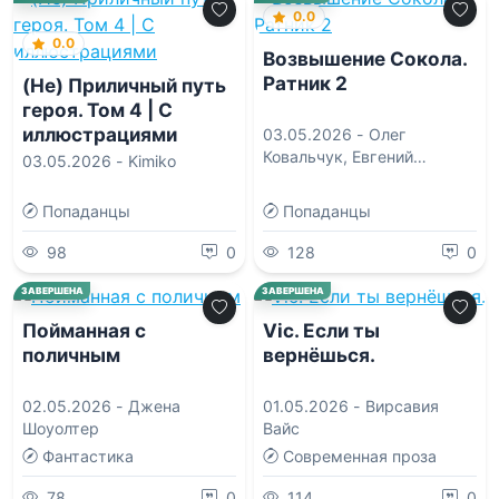
0.0
0.0
Возвышение Сокола.
Ратник 2
(Не) Приличный путь
героя. Том 4 | С
иллюстрациями
03.05.2026 -
Олег
Ковальчук
,
Евгений
03.05.2026 -
Kimiko
Шалашов
Попаданцы
Попаданцы
98
0
128
0
0.0
0.0
ЗАВЕРШЕНА
ЗАВЕРШЕНА
Пойманная с
Vic. Если ты
поличным
вернёшься.
02.05.2026 -
Джена
01.05.2026 -
Вирсавия
Шоуолтер
Вайс
Фантастика
Современная проза
78
0
114
0