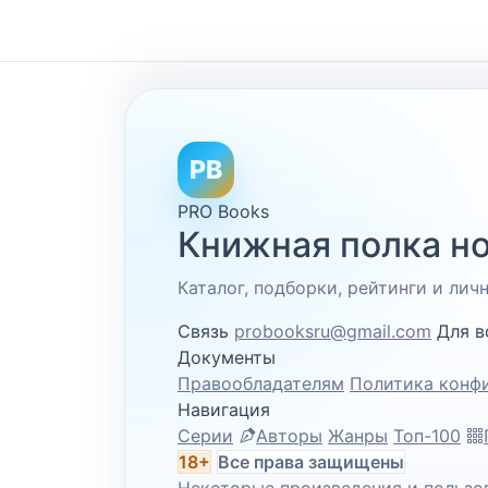
PB
PRO Books
Книжная полка но
Каталог, подборки, рейтинги и ли
Связь
probooksru@gmail.com
Для в
Документы
Правообладателям
Политика конф
Навигация
Серии
Авторы
Жанры
Топ-100
18+
Все права защищены