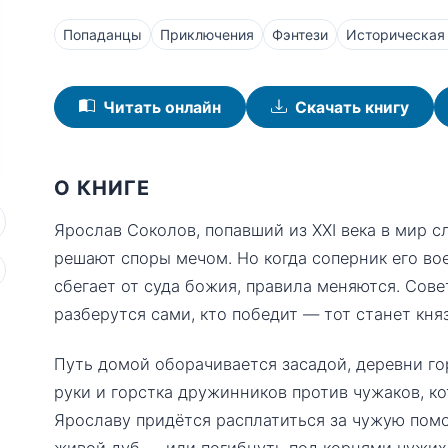
Попаданцы
Приключения
Фэнтези
Историческая
Читать онлайн
Скачать книгу
О КНИГЕ
Ярослав Соколов, попавший из XXI века в мир с
решают споры мечом. Но когда соперник его во
сбегает от суда божия, правила меняются. Сове
разберутся сами, кто победит — тот станет кня
Путь домой оборачивается засадой, деревни гор
руки и горстка дружинников против чужаков, к
Ярославу придётся расплатиться за чужую помо
живой дуб — или погибнуть под корнями чужих 