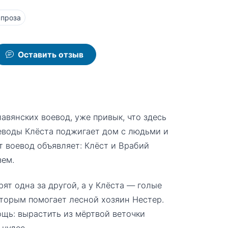
 проза
Оставить отзыв
лавянских воевод, уже привык, что здесь
еводы Клёста поджигает дом с людьми и
т воевод объявляет: Клёст и Врабий
зем.
ят одна за другой, а у Клёста — голые
оторым помогает лесной хозяин Нестер.
щь: вырастить из мёртвой веточки
чудес.