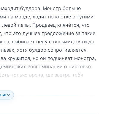
находит булдора. Монстр больше
и на морде, ходит по клетке с тугими
 левой лапы. Продавец клянётся, что
т, что это лучшее предложение за такие
авца, выбивает цену с восьмидесяти до
глазах, хотя булдор сопротивляется
ова кружится, но он подчиняет монстра,
адемических воспоминаний о цирковых
сть только арена, где завтра тебя
АНИЕ