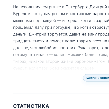
На невольничьем рынке в Петербурге Дмитрий 
Бурелома, с тупым рылом и костяными наростам
мышцами под чешуёй — и теряет когти с задней
прищемил лапу при погрузке, что когти отрасту
деньги. Дмитрий торгуется, давит на вину прод
тридцати тысяч и ломает волю твари у всех на 
дольше, чем любой из прежних. Рука горит, гол
потому что иначе — конец. Никаких больше ак
тиграх, никакой второй жизни бароном-магом. Е
съедут, если твой боец окажется слабее.
...
РАСКРЫТЬ ОПИС
СТАТИСТИКА