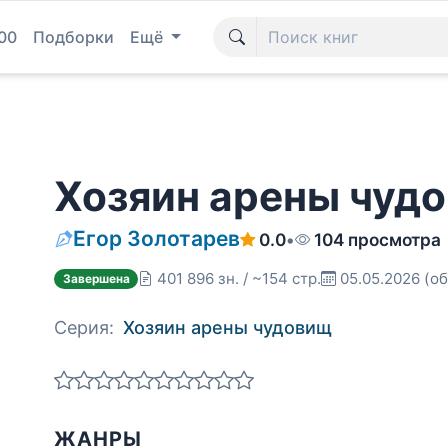
00
Подборки
Ещё
Хозяин арены чуд
Егор Золотарев
0.0
•
104 просмотра
401 896 зн. / ~154 стр.
05.05.2026
(об
Завершена
Серия:
Хозяин арены чудовищ
ЖАНРЫ