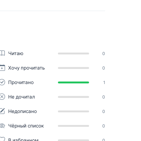
Читаю
0
Хочу прочитать
0
Прочитано
1
Не дочитал
0
Недописано
0
Чёрный список
0
В избранном
0