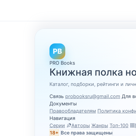
PB
PRO Books
Книжная полка но
Каталог, подборки, рейтинги и ли
Связь
probooksru@gmail.com
Для в
Документы
Правообладателям
Политика конф
Навигация
Серии
Авторы
Жанры
Топ-100
18+
Все права защищены