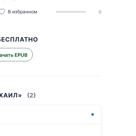
В избранном
0
БЕСПЛАТНО
ачать EPUB
ИХАИЛ»
(2)