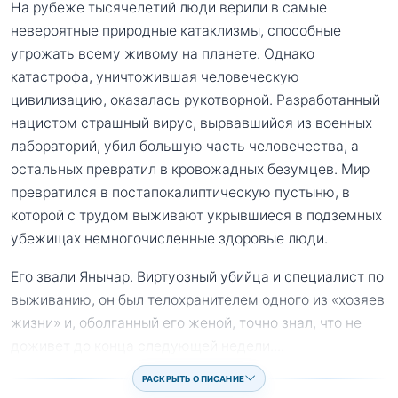
На рубеже тысячелетий люди верили в самые
невероятные природные катаклизмы, способные
угрожать всему живому на планете. Однако
катастрофа, уничтожившая человеческую
цивилизацию, оказалась рукотворной. Разработанный
нацистом страшный вирус, вырвавшийся из военных
лабораторий, убил большую часть человечества, а
остальных превратил в кровожадных безумцев. Мир
превратился в постапокалиптическую пустыню, в
которой с трудом выживают укрывшиеся в подземных
убежищах немногочисленные здоровые люди.
Его звали Янычар. Виртуозный убийца и специалист по
выживанию, он был телохранителем одного из «хозяев
жизни» и, оболганный его женой, точно знал, что не
доживет до конца следующей недели.
...
РАСКРЫТЬ ОПИСАНИЕ