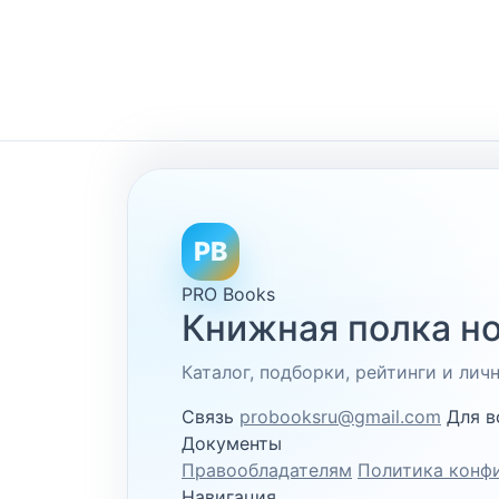
PB
PRO Books
Книжная полка но
Каталог, подборки, рейтинги и ли
Связь
probooksru@gmail.com
Для в
Документы
Правообладателям
Политика конф
Навигация