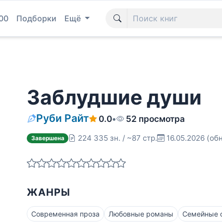
00
Подборки
Ещё
Заблудшие души
Руби Райт
0.0
•
52 просмотра
224 335 зн. / ~87 стр.
16.05.2026
(обн
Завершена
ЖАНРЫ
Современная проза
Любовные романы
Семейные 