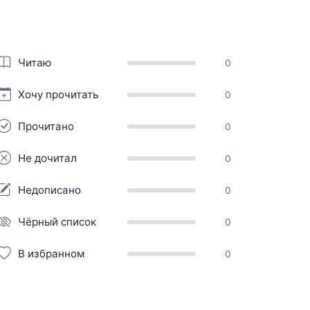
Читаю
0
Хочу прочитать
0
Прочитано
0
Не дочитал
0
Недописано
0
Чёрный список
0
В избранном
0