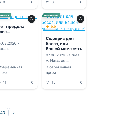
8
0
8
0
0.0
ЕРШЕНА
ЗАВЕРШЕНА
ет предела
0.0
ове…
Сюрприз для
7.08.2026 -
босса, или
Вашей маме зять
аталья
не нужен?
илимонова
07.08.2026 -
Ольга
А. Николаева
Современная
Современная
роза
проза
11
0
15
0
140
Вперёд