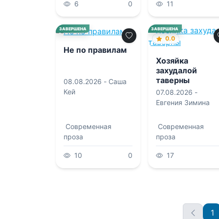
6
0
11
0.0
ЗАВЕРШЕНА
ЗАВЕРШЕНА
0.0
Не по правилам
Хозяйка
захудалой
таверны
08.08.2026 -
Саша
Кей
07.08.2026 -
Евгения Зимина
Современная
Современная
проза
проза
10
0
17
1