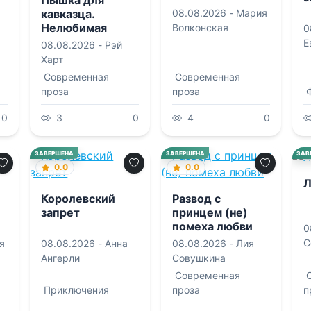
Пышка для
08.08.2026 -
Мария
кавказца.
Нелюбимая
Волконская
0
жена
Е
08.08.2026 -
Рэй
Харт
Современная
Современная
проза
проза
0
3
0
4
0
ЗАВЕРШЕНА
ЗАВЕРШЕНА
ЗАВ
0.0
0.0
Л
Королевский
Развод с
запрет
принцем (не)
помеха любви
0
С
я
08.08.2026 -
Анна
08.08.2026 -
Лия
Ангерли
Совушкина
Современная
Приключения
проза
п