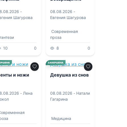
8.08.2026 -
08.08.2026 -
вгения Шагурова
Евгения Шагурова
Современная
Фэнтези
проза
10
0
8
0
0.0
0.0
ЕРШЕНА
ЗАВЕРШЕНА
енты и ножи
Девушка из снов
8.08.2026 -
Лена
08.08.2026 -
Натали
окол
Гагарина
Современная
роза
Медицина