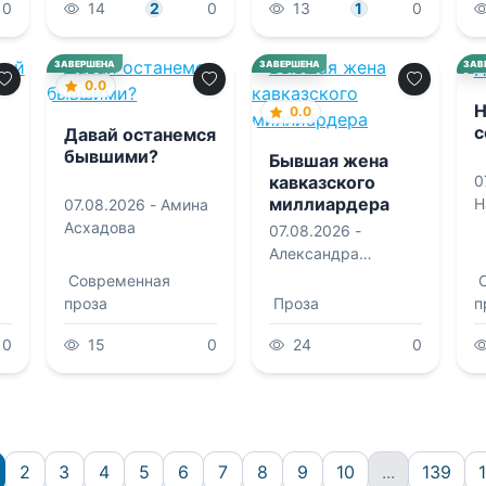
0
14
2
0
13
1
0
ЗАВЕРШЕНА
ЗАВЕРШЕНА
ЗАВ
0.0
Н
0.0
с
Давай останемся
бывшими?
Бывшая жена
0
кавказского
миллиардера
Н
07.08.2026 -
Амина
Ф
Асхадова
07.08.2026 -
Александра
Ветрова
Современная
проза
Проза
п
0
15
0
24
0
2
3
4
5
6
7
8
9
10
...
139