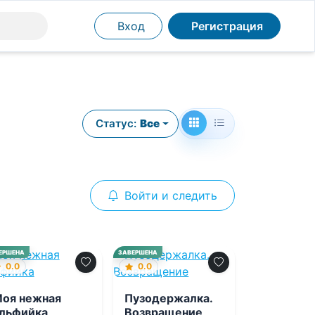
Вход
Регистрация
Статус:
Все
Войти и следить
ЕРШЕНА
ЗАВЕРШЕНА
0.0
0.0
оя нежная
Пузодержалка.
льфийка
Возвращение