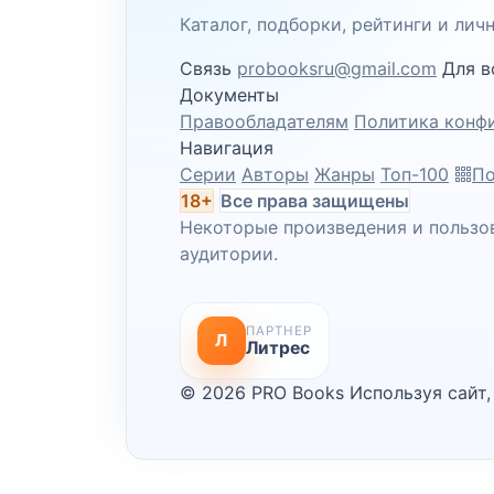
Каталог, подборки, рейтинги и ли
Связь
probooksru@gmail.com
Для в
Документы
Правообладателям
Политика конф
Навигация
Серии
Авторы
Жанры
Топ-100
По
18+
Все права защищены
Некоторые произведения и пользо
аудитории.
ПАРТНЕР
Л
Литрес
© 2026 PRO Books
Используя сайт