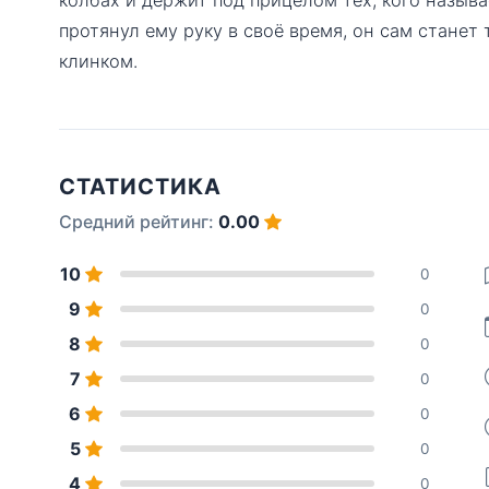
протянул ему руку в своё время, он сам стане
клинком.
СТАТИСТИКА
Средний рейтинг:
0.00
10
0
9
0
8
0
7
0
6
0
5
0
4
0