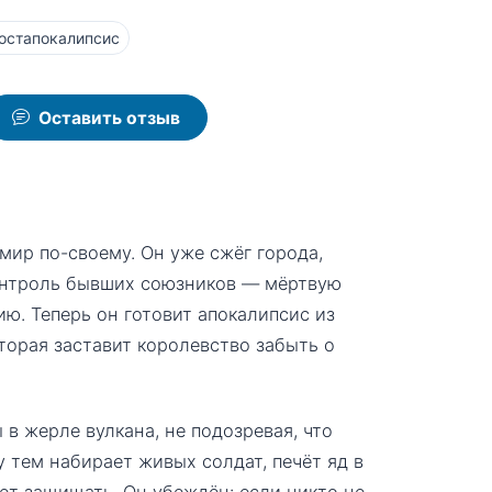
остапокалипсис
Оставить отзыв
мир по-своему. Он уже сжёг города,
онтроль бывших союзников — мёртвую
ю. Теперь он готовит апокалипсис из
торая заставит королевство забыть о
в жерле вулкана, не подозревая, что
 тем набирает живых солдат, печёт яд в
ет защищать. Он убеждён: если никто не