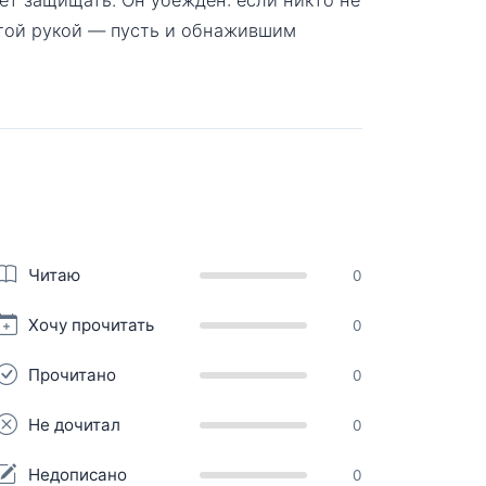
т той рукой — пусть и обнажившим
Читаю
0
Хочу прочитать
0
Прочитано
0
Не дочитал
0
Недописано
0