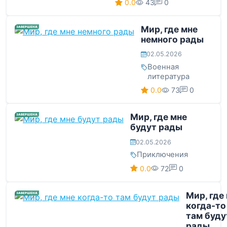
0.0
43
0
Мир, где мне
ЗАВЕРШЕНА
немного рады
02.05.2026
Военная
литература
0.0
73
0
Мир, где мне
ЗАВЕРШЕНА
будут рады
02.05.2026
Приключения
0.0
72
0
Мир, где
ЗАВЕРШЕНА
когда-то
там буду
рады