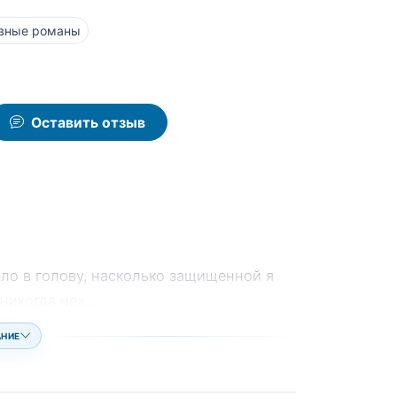
вные романы
Оставить отзыв
ило в голову, насколько защищенной я
 никогда не».
...
АНИЕ