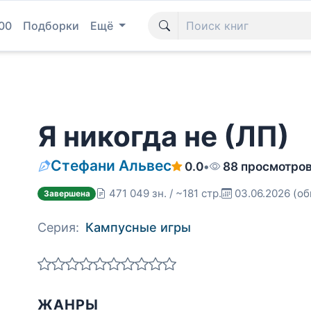
00
Подборки
Ещё
Я никогда не (ЛП)
Стефани Альвес
0.0
•
88 просмотро
471 049 зн. / ~181 стр.
03.06.2026
(об
Завершена
Серия:
Кампусные игры
ЖАНРЫ