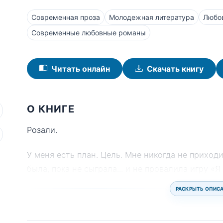
Современная проза
Молодежная литература
Любо
Современные любовные романы
Читать онлайн
Скачать книгу
О КНИГЕ
Розали.
У меня есть план. Цель. Мне никогда не приход
была, пока не сыграла... и не провалила игру «Я
РАСКРЫТЬ ОПИС