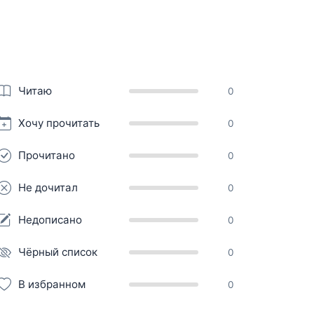
Читаю
0
Хочу прочитать
0
Прочитано
0
Не дочитал
0
Недописано
0
Чёрный список
0
В избранном
0