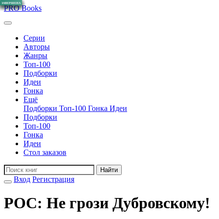
ЗАВЕРШЕНА
ЗАВЕРШЕНА
ЗАВЕРШЕНА
ЗАВЕРШЕНА
ЗАВЕРШЕНА
ЗАВЕРШЕНА
ЗАВЕРШЕНА
ЗАВЕРШЕНА
ЗАВЕРШЕНА
ЗАВЕРШЕНА
ЗАВЕРШЕНА
ЗАВЕРШЕНА
ЗАВЕРШЕНА
PRO
Books
Серии
Авторы
Жанры
Топ-100
Подборки
Идеи
Гонка
Ещё
Подборки
Топ-100
Гонка
Идеи
Подборки
Топ-100
Гонка
Идеи
Стол заказов
Найти
Вход
Регистрация
РОС: Не грози Дубровскому!