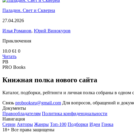
Паладин. Свет и Скверна
27.04.2026
Илья Романов
,
Юрий Винокуров
Приключения
10.0
61
0
Читать
PB
PRO Books
Книжная полка нового сайта
Каталог, подборки, рейтинги и личная полка собраны в одном 
Связь
probooksru@gmail.com
Для вопросов, обращений и докум
Документы
Правообладателям
Политика конфиденциальности
Навигация
Серии
Авторы
Жанры
Топ-100
Подборки
Идеи
Гонка
18+
Все права защищены