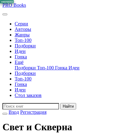
ЗАВЕРШЕНА
ЗАВЕРШЕНА
ЗАВЕРШЕНА
ЗАВЕРШЕНА
PRO
Books
Серии
Авторы
Жанры
Топ-100
Подборки
Идеи
Гонка
Ещё
Подборки
Топ-100
Гонка
Идеи
Подборки
Топ-100
Гонка
Идеи
Стол заказов
Найти
Вход
Регистрация
Свет и Скверна