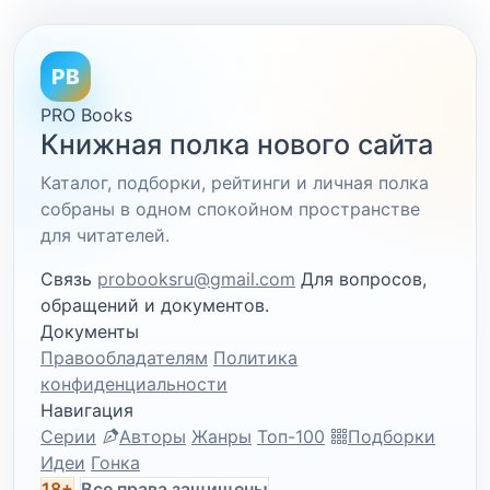
PB
PRO Books
Книжная полка нового сайта
Каталог, подборки, рейтинги и личная полка
собраны в одном спокойном пространстве
для читателей.
Связь
probooksru@gmail.com
Для вопросов,
обращений и документов.
Документы
Правообладателям
Политика
конфиденциальности
Навигация
Серии
Авторы
Жанры
Топ-100
Подборки
Идеи
Гонка
18+
Все права защищены