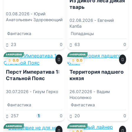
Из дикого леса дикая
тварь
03.08.2026 -
Юрий
Анатольевич Здоровеющий
02.08.2026 -
Евгений
Капба
Фантастика
Попаданцы
23
0
63
0
ЗАВЕРШЕНА
ЗАВЕРШЕНА
0.0
0.0
Перст Императива 1:
Территория падшего
Стальной Пояс
князя
30.07.2026 -
Гизум Герко
26.07.2026 -
Вадим
Носоленко
Фантастика
Фантастика
257
1
0
20
0
0.0
ЗАВЕРШЕНА
ЗАВЕРШЕНА
0.0