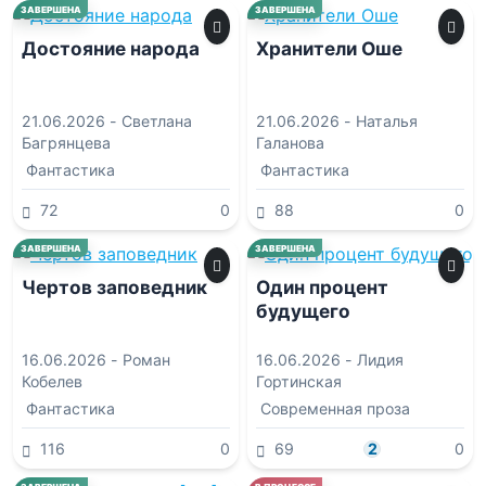
0.0
0.0
ЗАВЕРШЕНА
ЗАВЕРШЕНА
Достояние народа
Хранители Оше
21.06.2026 -
Светлана
21.06.2026 -
Наталья
Багрянцева
Галанова
Фантастика
Фантастика
72
0
88
0
0.0
0.0
ЗАВЕРШЕНА
ЗАВЕРШЕНА
Чертов заповедник
Один процент
будущего
16.06.2026 -
Роман
16.06.2026 -
Лидия
Кобелев
Гортинская
Фантастика
Современная проза
116
0
69
2
0
0.0
7.0