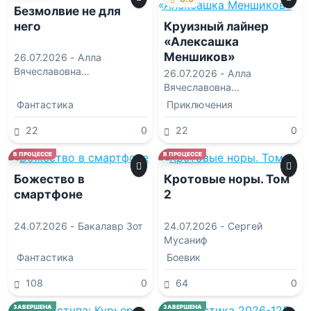
Безмолвие не для
него
Круизный лайнер
«Алексашка
Меншиков»
26.07.2026 -
Алла
Вячеславовна
26.07.2026 -
Алла
Белолипецкая
Вячеславовна
Белолипецкая
Фантастика
Приключения
22
0
22
0
0.0
0.0
В ПРОЦЕССЕ
В ПРОЦЕССЕ
Божество в
Кротовые норы. Том
смартфоне
2
24.07.2026 -
Бакалавр Зот
24.07.2026 -
Сергей
Мусаниф
Фантастика
Боевик
108
0
64
0
0.0
10.0
ЗАВЕРШЕНА
ЗАВЕРШЕНА