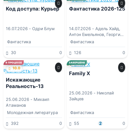
Код доступа: Курьер
Фантастика 2026-125
16.07.2026 -
Одри Блум
14.07.2026 -
Адель Хайд
,
Антон Емельянов
,
Георгий
Лопатин
,
Елена Кароль
,
Фантастика
Фантастика
Наталья Дмитриевна
Калинина
30
0
126
0
0.0
В ПРОЦЕССЕ
ЗАВЕРШЕНА
10.0
Family X
Искажающие
Реальность-13
25.06.2026 -
Николай
Зайцев
25.06.2026 -
Михаил
Атаманов
Молодежная литература
Фантастика
392
0
55
2
0