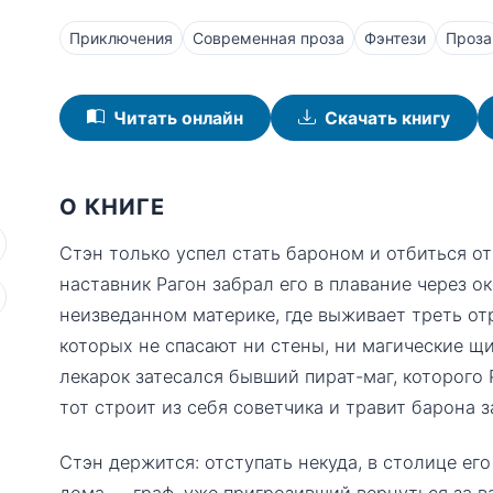
Приключения
Современная проза
Фэнтези
Проза
Читать онлайн
Скачать книгу
О КНИГЕ
Стэн только успел стать бароном и отбиться от
наставник Рагон забрал его в плавание через о
неизведанном материке, где выживает треть отр
которых не спасают ни стены, ни магические щ
лекарок затесался бывший пират-маг, которого
тот строит из себя советчика и травит барона
Стэн держится: отступать некуда, в столице его
дома — граф, уже пригрозивший вернуться за в