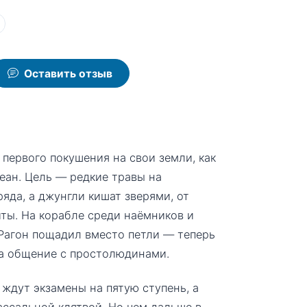
Оставить отзыв
 первого покушения на свои земли, как
кеан. Цель — редкие травы на
яда, а джунгли кишат зверями, от
иты. На корабле среди наёмников и
 Рагон пощадил вместо петли — теперь
 за общение с простолюдинами.
 ждут экзамены на пятую ступень, а
ассальной клятвой. Но чем дальше в