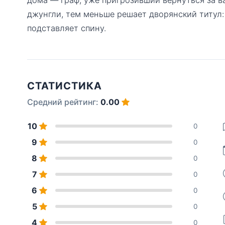
джунгли, тем меньше решает дворянский титул: 
подставляет спину.
СТАТИСТИКА
Средний рейтинг:
0.00
10
0
9
0
8
0
7
0
6
0
5
0
4
0