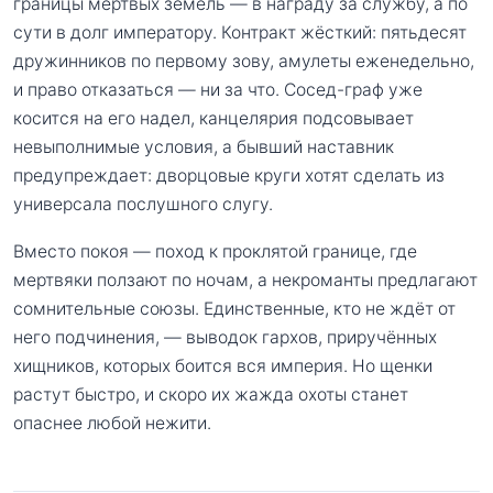
границы мёртвых земель — в награду за службу, а по
сути в долг императору. Контракт жёсткий: пятьдесят
дружинников по первому зову, амулеты еженедельно,
и право отказаться — ни за что. Сосед-граф уже
косится на его надел, канцелярия подсовывает
невыполнимые условия, а бывший наставник
предупреждает: дворцовые круги хотят сделать из
универсала послушного слугу.
Вместо покоя — поход к проклятой границе, где
мертвяки ползают по ночам, а некроманты предлагают
сомнительные союзы. Единственные, кто не ждёт от
него подчинения, — выводок гархов, приручённых
хищников, которых боится вся империя. Но щенки
растут быстро, и скоро их жажда охоты станет
опаснее любой нежити.