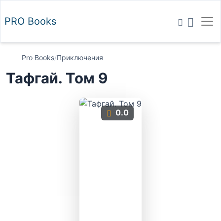
PRO
Books
Pro Books
/
Приключения
Тафгай. Том 9
0.0