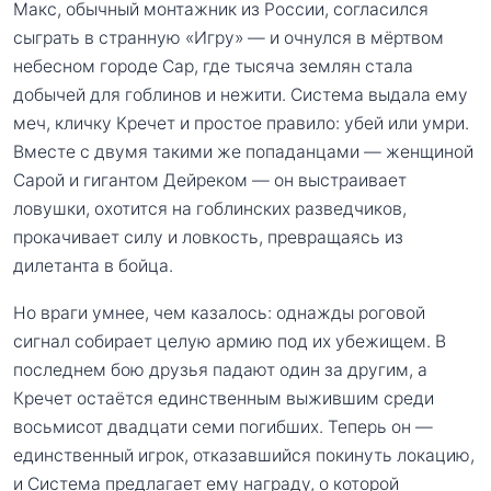
Макс, обычный монтажник из России, согласился
сыграть в странную «Игру» — и очнулся в мёртвом
небесном городе Сар, где тысяча землян стала
добычей для гоблинов и нежити. Система выдала ему
меч, кличку Кречет и простое правило: убей или умри.
Вместе с двумя такими же попаданцами — женщиной
Сарой и гигантом Дейреком — он выстраивает
ловушки, охотится на гоблинских разведчиков,
прокачивает силу и ловкость, превращаясь из
дилетанта в бойца.
Но враги умнее, чем казалось: однажды роговой
сигнал собирает целую армию под их убежищем. В
последнем бою друзья падают один за другим, а
Кречет остаётся единственным выжившим среди
восьмисот двадцати семи погибших. Теперь он —
единственный игрок, отказавшийся покинуть локацию,
и Система предлагает ему награду, о которой