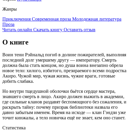
Жанры
Приключения
Современная проза
Молодежная литература
Проза
Читать онлайн
Скачать книгу
Оставить отзыв
О книге
Воин тени Рэйнальд погиб в долине пожирателей, выполняя
последний долг умершему другу — императору. Смерть
должна была стать концом, но душа воина внезапно обрела
новое тело: хилого, избитого, презираемого всеми подростка
Акиро. Чужой мир, чужая жизнь, чужие враги, готовые
добить слабака.
Но внутри тщедушной оболочки бьётся сердце мастера,
знавшего смерть в лицо. Акиро должен выжить в академии,
где сильные кланов раздавят беспомощного без сожаления, и
раскрыть тайну: почему призрак библиотеки назвала его
давно забытым именем. Время на исходе — клан Гэндзи уже
точит кинжалы, а тело новичка ещё не знает, кем оно станет.
Статистика