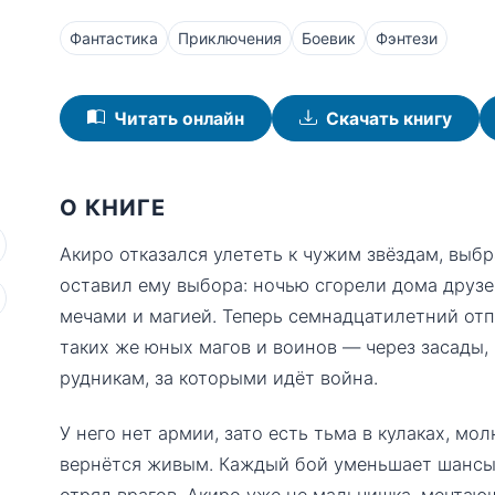
Фантастика
Приключения
Боевик
Фэнтези
Читать онлайн
Скачать книгу
О КНИГЕ
Акиро отказался улететь к чужим звёздам, выбр
оставил ему выбора: ночью сгорели дома друзе
мечами и магией. Теперь семнадцатилетний отп
таких же юных магов и воинов — через засады, 
рудникам, за которыми идёт война.
У него нет армии, зато есть тьма в кулаках, мо
вернётся живым. Каждый бой уменьшает шансы
отряд врагов. Акиро уже не мальчишка, мечтаю