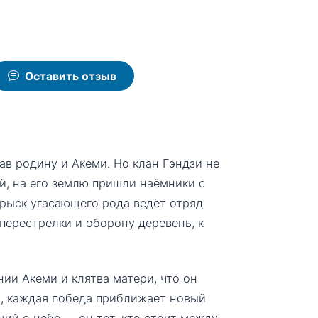
Оставить отзыв
ав родину и Акеми. Но клан Гэндзи не
й, на его землю пришли наёмники с
рыск угасающего рода ведёт отряд
перестрелки и оборону деревень, к
лнии Акеми и клятва матери, что он
, каждая победа приближает новый
щий о небе — он тот, кто стоит между