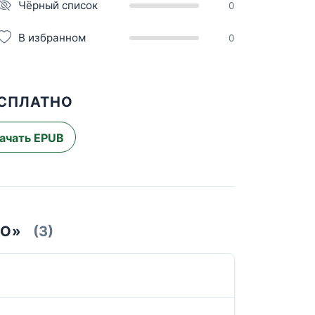
Чёрный список
0
В избранном
0
ЕСПЛАТНО
ачать EPUB
РО»
(3)