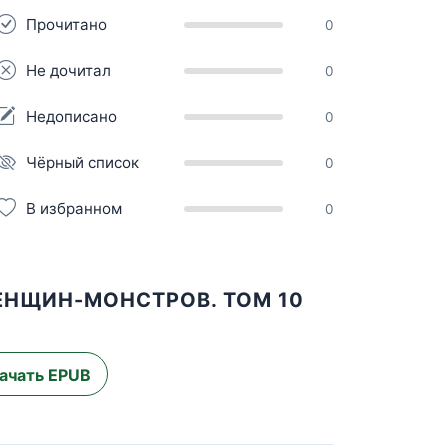
Прочитано
0
Не дочитал
0
Недописано
0
Чёрный список
0
В избранном
0
ЕНЩИН-МОНСТРОВ. ТОМ 10
ачать EPUB