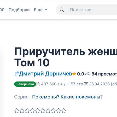
00
Подборки
Ещё
Приручитель женщ
Том 10
Дмитрий Дорничев
0.0
•
84 просмо
407 660 зн. / ~157 стр.
26.04.2026
(об
Завершена
Серия:
Покемоны? Какие покемоны?