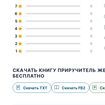
7
0
6
0
5
0
4
0
3
0
2
0
1
0
СКАЧАТЬ КНИГУ ПРИРУЧИТЕЛЬ Ж
БЕСПЛАТНО
Скачать TXT
Скачать FB2
Ск