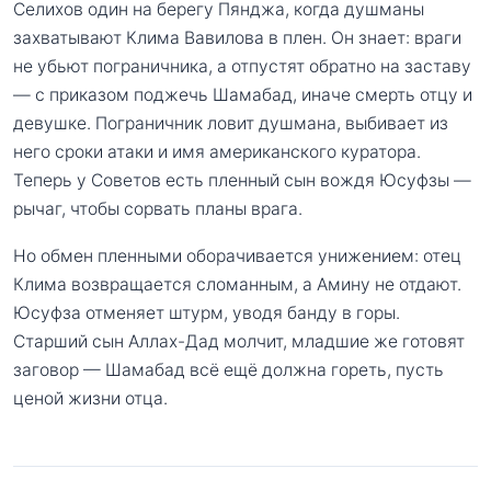
Селихов один на берегу Пянджа, когда душманы
захватывают Клима Вавилова в плен. Он знает: враги
не убьют пограничника, а отпустят обратно на заставу
— с приказом поджечь Шамабад, иначе смерть отцу и
девушке. Пограничник ловит душмана, выбивает из
него сроки атаки и имя американского куратора.
Теперь у Советов есть пленный сын вождя Юсуфзы —
рычаг, чтобы сорвать планы врага.
Но обмен пленными оборачивается унижением: отец
Клима возвращается сломанным, а Амину не отдают.
Юсуфза отменяет штурм, уводя банду в горы.
Старший сын Аллах-Дад молчит, младшие же готовят
заговор — Шамабад всё ещё должна гореть, пусть
ценой жизни отца.