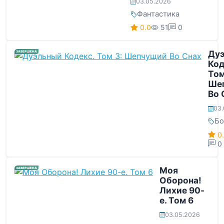
03.05.2026
Фантастика
0.0
51
0
Ду
ЗАВЕРШЕНА
Код
Том
Ше
Во 
03.
Бо
0
0
Моя
ЗАВЕРШЕНА
Оборона!
Лихие 90-
е. Том 6
03.05.2026