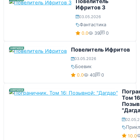
Повелитель
Ифритов 3
03.05.2026
Фантастика
0.0
39
0
Повелитель Ифритов
ЗАВЕРШЕНА
03.05.2026
Боевик
0.0
40
0
Погра
ЗАВЕРШЕНА
Том 16
Позыв
"Дагд
02.05.
Прик
10.0