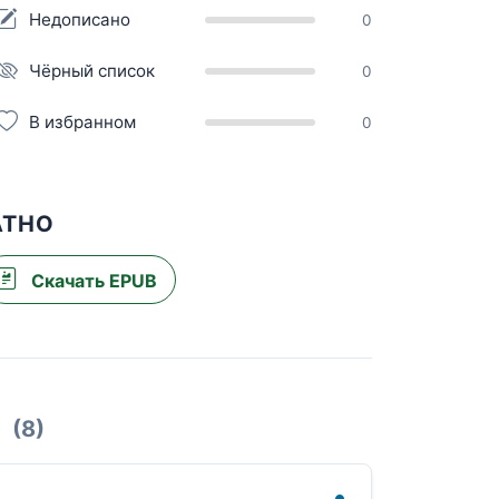
Недописано
0
Чёрный список
0
В избранном
0
АТНО
Скачать EPUB
(8)