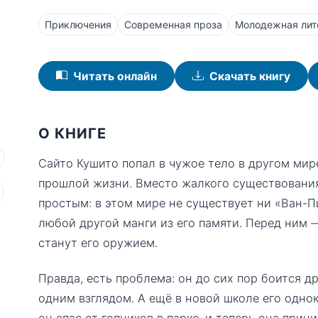
Приключения
Современная проза
Молодежная лит
Читать онлайн
Скачать книгу
О КНИГЕ
Сайто Кушито попал в чужое тело в другом мир
прошлой жизни. Вместо жалкого существования
простым: в этом мире не существует ни «Ван-П
любой другой манги из его памяти. Перед ним 
станут его оружием.
Правда, есть проблема: он до сих пор боится д
одним взглядом. А ещё в новой школе его одно
он спас от гопников в парке, и теперь она прин