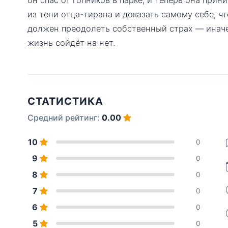
из тени отца-тирана и доказать самому себе, ч
должен преодолеть собственный страх — иначе 
жизнь сойдёт на нет.
СТАТИСТИКА
Средний рейтинг:
0.00
10
0
9
0
8
0
7
0
6
0
5
0