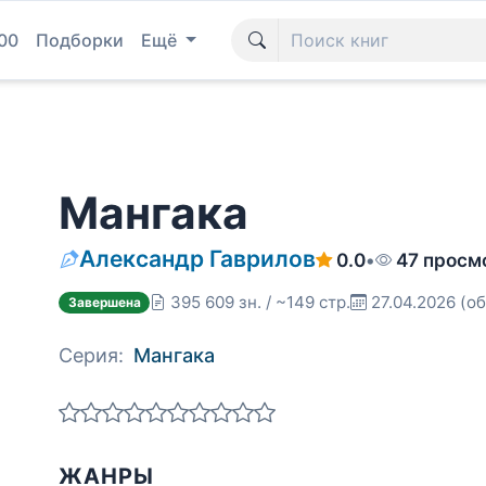
00
Подборки
Ещё
Мангака
Александр Гаврилов
0.0
•
47 просм
395 609 зн. / ~149 стр.
27.04.2026
(об
Завершена
Серия:
Мангака
ЖАНРЫ