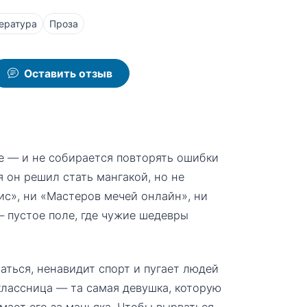
ература
Проза
Оставить отзыв
е — и не собирается повторять ошибки
 он решил стать мангакой, но не
ис», ни «Мастеров мечей онлайн», ни
— пустое поле, где чужие шедевры
раться, ненавидит спорт и пугает людей
классница — та самая девушка, которую
имает его за маньяка. Чтобы вырваться