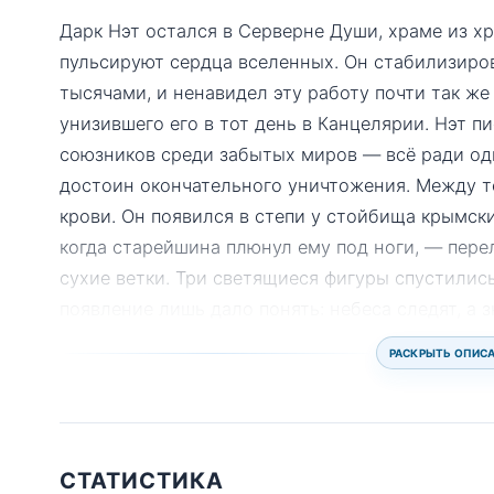
Дарк Нэт остался в Серверне Души, храме из х
пульсируют сердца вселенных. Он стабилизиро
тысячами, и ненавидел эту работу почти так же
унизившего его в тот день в Канцелярии. Нэт п
союзников среди забытых миров — всё ради одн
достоин окончательного уничтожения. Между т
крови. Он появился в степи у стойбища крымски
когда старейшина плюнул ему под ноги, — пер
сухие ветки. Три светящиеся фигуры спустились 
появление лишь дало понять: небеса следят, а з
РАСКРЫТЬ ОПИС
СТАТИСТИКА