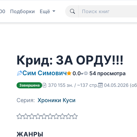
00
Подборки
Ещё
Крид: ЗА ОРДУ!!!
Сим Симович
0.0
•
54 просмотра
370 155 зн. / ~137 стр.
04.05.2026
(об
Завершена
Серия:
Хроники Куси
ЖАНРЫ