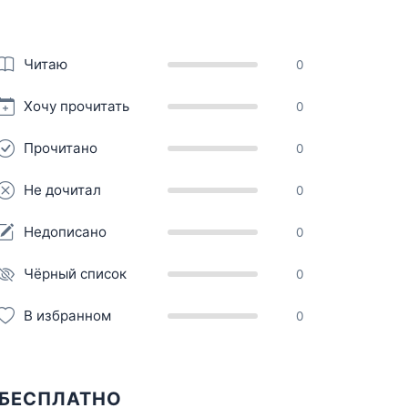
Читаю
0
Хочу прочитать
0
Прочитано
0
Не дочитал
0
Недописано
0
Чёрный список
0
В избранном
0
! БЕСПЛАТНО