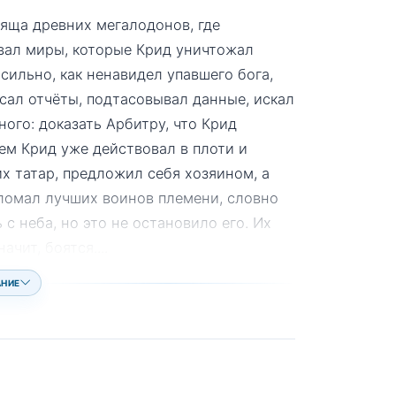
ряща древних мегалодонов, где
вал миры, которые Крид уничтожал
 сильно, как ненавидел упавшего бога,
исал отчёты, подтасовывал данные, искал
ого: доказать Арбитру, что Крид
ем Крид уже действовал в плоти и
х татар, предложил себя хозяином, а
еломал лучших воинов племени, словно
с неба, но это не остановило его. Их
начит, боятся.
...
АНИЕ