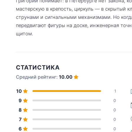
Григорий понимает: в Петербурге нет закона, к
мастерскую в крепость, циркуль — в скрытый к
струнами и сигнальными механизмами. Но когда
передвигают фигуры на доске, инженерная точ
щитом.
СТАТИСТИКА
Средний рейтинг:
10.00
10
1
9
0
8
0
7
0
6
0