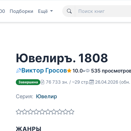
00
Подборки
Ещё
Ювелиръ. 1808
Виктор Гросов
10.0
•
535 просмотро
76 733 зн. / ~29 стр.
26.04.2026
(обн.
Завершена
Серия:
Ювелир
ЖАНРЫ