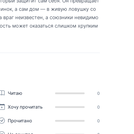
оторый защитит сам себя. Он превращает
линок, а сам дом — в живую ловушку со
 враг неизвестен, а союзники невидимо
ность может оказаться слишком хрупким
Читаю
0
Хочу прочитать
0
Прочитано
0