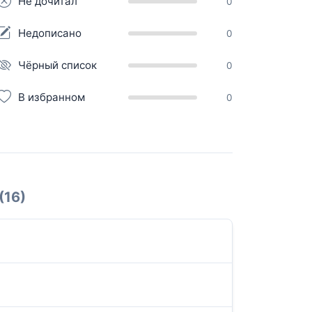
Не дочитал
0
Недописано
0
Чёрный список
0
В избранном
0
(16)