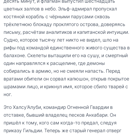
десять минут, и флагман выпустил шестнадцать
цветных залпов в небо. Эльф-адмирал пропускал
костяной корабль с чёрными парусами сквозь
трёхлетнюю блокаду проклятого острова, доверяясь
письму, расчётам аналитиков и капитанской интуиции.
Судно, которое тысячу лет никто не видел, шло на
рифы под командой единственного живого существа в
балахоне. Скелеты вытащили его на сушу, и смертный
один направлялся к расщелине, где демоны
собирались в армию, но не смеяли напасть. Перед
вратами обители он сорвал капюшон, открыв покрытое
шрамами лицо, и крикнул имя, которое сбило тварей с
ног.
Это Халсу'Алуби, командир Огненной Гвардии в
отставке, бывший владелец песков Анхабари. Он
пришёл к тому, кого сам когда-то предал, следуя
приказу Гильдии. Теперь же старый генерал отверг