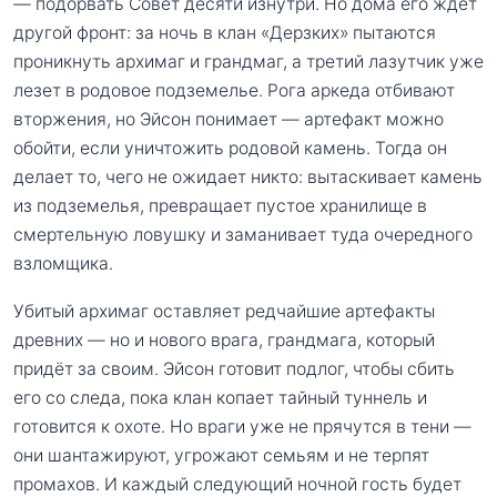
— подорвать Совет десяти изнутри. Но дома его ждёт
другой фронт: за ночь в клан «Дерзких» пытаются
проникнуть архимаг и грандмаг, а третий лазутчик уже
лезет в родовое подземелье. Рога аркеда отбивают
вторжения, но Эйсон понимает — артефакт можно
обойти, если уничтожить родовой камень. Тогда он
делает то, чего не ожидает никто: вытаскивает камень
из подземелья, превращает пустое хранилище в
смертельную ловушку и заманивает туда очередного
взломщика.
Убитый архимаг оставляет редчайшие артефакты
древних — но и нового врага, грандмага, который
придёт за своим. Эйсон готовит подлог, чтобы сбить
его со следа, пока клан копает тайный туннель и
готовится к охоте. Но враги уже не прячутся в тени —
они шантажируют, угрожают семьям и не терпят
промахов. И каждый следующий ночной гость будет